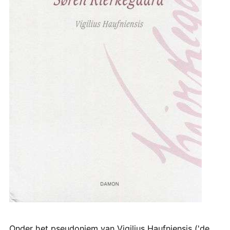
Onder het pseudoniem van Vigilius Haufniensis ('de