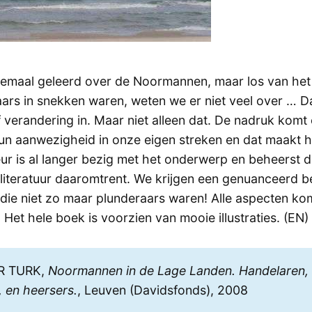
emaal geleerd over de Noormannen, maar los van het f
aars in snekken waren, weten we er niet veel over … Da
f verandering in. Maar niet alleen dat. De nadruk kom
hun aanwezigheid in onze eigen streken en dat maakt h
eur is al langer bezig met het onderwerp en beheerst 
e literatuur daaromtrent. We krijgen een genuanceerd b
ie niet zo maar plunderaars waren! Alle aspecten ko
. Het hele boek is voorzien van mooie illustraties. (EN)
ER TURK,
Noormannen in de Lage Landen. Handelaren,
, en heersers.
, Leuven (Davidsfonds), 2008