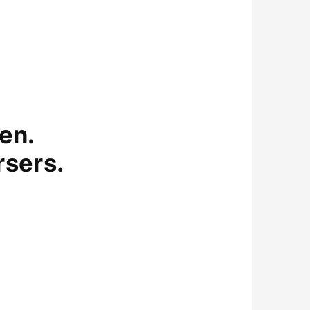
en.
rsers.