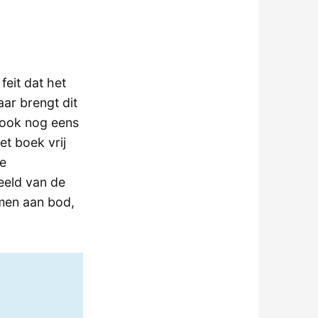
eit dat het
ar brengt dit
t ook nog eens
et boek vrij
de
eeld van de
men aan bod,