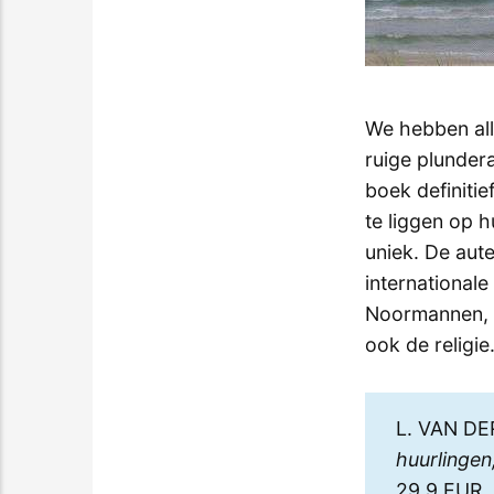
We hebben all
ruige plunder
boek definitie
te liggen op 
uniek. De aut
international
Noormannen, d
ook de religie
L. VAN D
huurlingen
29.9 EUR