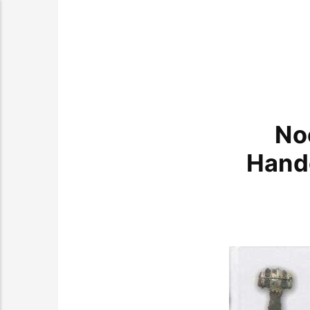
No
Hande