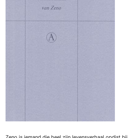
Zeno is iemand die heel zijn levensverhaal opdist bij