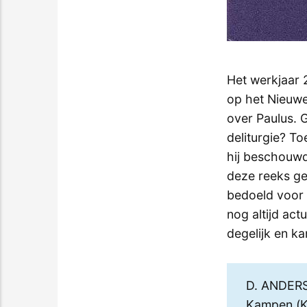
Het werkjaar 
op het Nieuwe
over Paulus. G
deliturgie? T
hij beschouwd
deze reeks geï
bedoeld voor 
nog altijd ac
degelijk en k
D. ANDER
Kampen (K