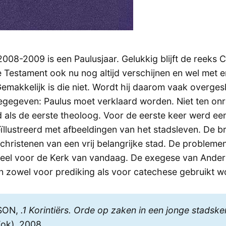
2008-2009 is een Paulusjaar. Gelukkig blijft de reeks
 Testament ook nu nog altijd verschijnen en wel met e
emakkelijk is die niet. Wordt hij daarom vaak overges
oegegeven: Paulus moet verklaard worden. Niet ten on
 als de eerste theoloog. Voor de eerste keer werd ee
llustreerd met afbeeldingen van het stadsleven. De br
christenen van een vrij belangrijke stad. De problemen
tueel voor de Kerk van vandaag. De exegese van Ander
an zowel voor prediking als voor catechese gebruikt w
SON,
.1 Korintiërs. Orde op zaken in een jonge stadske
ok), 2008