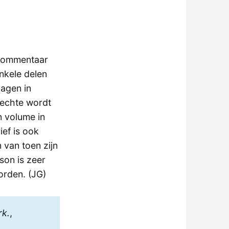
 Commentaar
nkele delen
lagen in
rechte wordt
n volume in
ief is ook
 van toen zijn
son is zeer
orden. (JG)
rk.
,