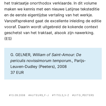
het traktaatje onorthodox verklaarde. In dit volume
maken we kennis met een nieuwe Latijnse teksteditie
en de eerste eigentijdse vertaling van het werkje.
Vanzelfsprekend gaat de excellente inleiding de editie
vooraf. Daarin wordt uitgebreid de kokende context
geschetst van het traktaat, alsook zijn nawerking.
(ES)
G. GELNER,
William of Saint-Amour: De
periculis novissimorum temporum.
, Parijs-
Leuven-Dudley (Peeters), 2008
37 EUR
13.09.2008
AUTEURS_F-J
TITELS_V-Z
UITG_PEETERS