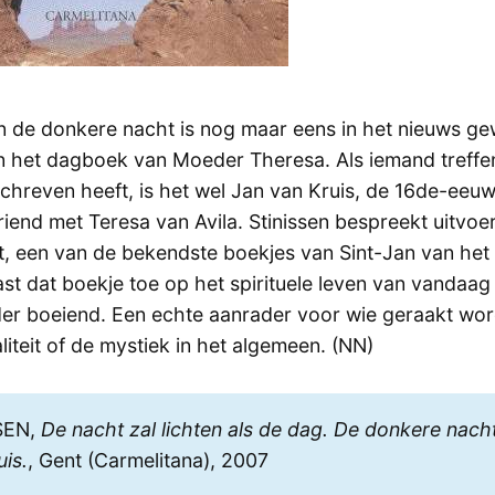
n de donkere nacht is nog maar eens in het nieuws gew
n het dagboek van Moeder Theresa. Als iemand treffe
hreven heeft, is het wel Jan van Kruis, de 16de-ee
iend met Teresa van Avila. Stinissen bespreekt uitvoe
, een van de bekendste boekjes van Sint-Jan van het 
ast dat boekje toe op het spirituele leven van vandaa
der boeiend. Een echte aanrader voor wie geraakt wo
liteit of de mystiek in het algemeen. (NN)
SEN,
De nacht zal lichten als de dag. De donkere nacht
uis.
, Gent (Carmelitana), 2007