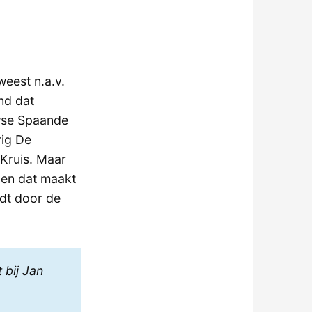
eest n.a.v.
nd dat
uwse Spaande
rig De
Kruis. Maar
g en dat maakt
rdt door de
 bij Jan