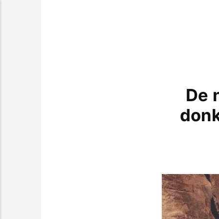
De n
donk