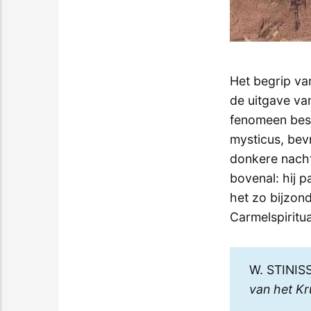
Het begrip va
de uitgave va
fenomeen besc
mysticus, bevr
donkere nacht
bovenal: hij p
het zo bijzon
Carmelspiritua
W. STINIS
van het Kr