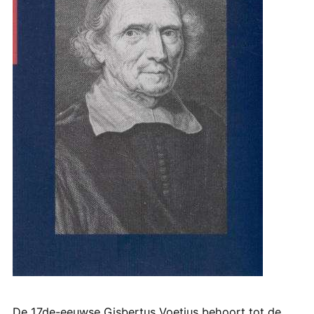
De 17de-eeuwse Gisbertus Voetius behoort tot de