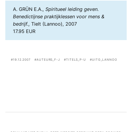
A. GRÜN E.A.,
Spiritueel leiding geven.
Benedictijnse praktijklessen voor mens &
bedrijf.
, Tielt (Lannoo), 2007
17.95 EUR
19.12.2007
AUTEURS_F-J
TITELS_P-U
UITG_LANNOO