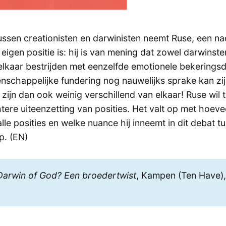
tussen creationisten en darwinisten neemt Ruse, een 
 eigen positie is: hij is van mening dat zowel darwinste
elkaar bestrijden met eenzelfde emotionele bekeringsdr
enschappelijke fundering nog nauwelijks sprake kan zi
zijn dan ook weinig verschillend van elkaar! Ruse wil 
tere uiteenzetting van posities. Het valt op met hoevee
lle posities en welke nuance hij inneemt in dit debat t
p. (EN)
Darwin of God? Een broedertwist
, Kampen (Ten Have)