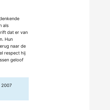
nadenkende
n als
ift dat er van
jn. Hun
terug naar de
l respect hij
ussen geloof
, 2007