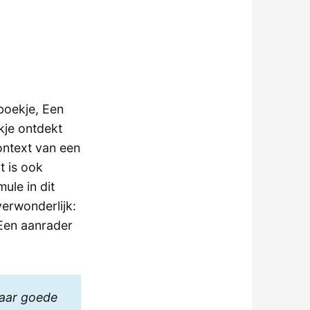
 boekje, Een
kje ontdekt
ontext van een
t is ook
ule in dit
verwonderlijk:
 Een aanrader
naar goede