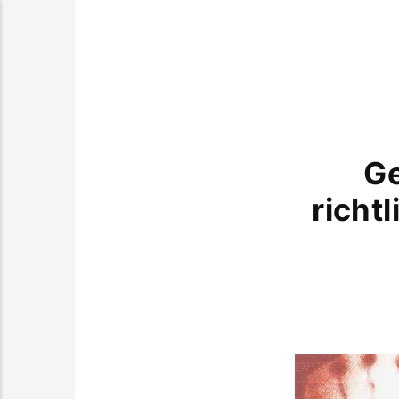
Ge
richt