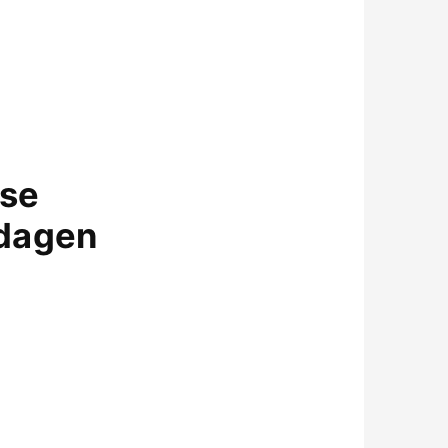
nse
 dagen