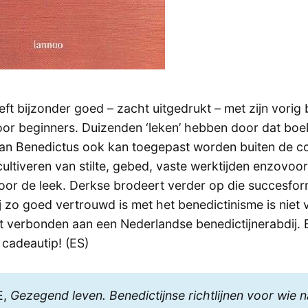
ft bijzonder goed – zacht uitgedrukt – met zijn vorig
oor beginners. Duizenden ‘leken’ hebben door dat boe
van Benedictus ook kan toegepast worden buiten de c
cultiveren van stilte, gebed, vaste werktijden enzovoor
voor de leek. Derkse brodeert verder op die succesform
j zo goed vertrouwd is met het benedictinisme is niet 
laat verbonden aan een Nederlandse benedictijnerabdij.
 cadeautip! (ES)
E,
Gezegend leven. Benedictijnse richtlijnen voor wie 