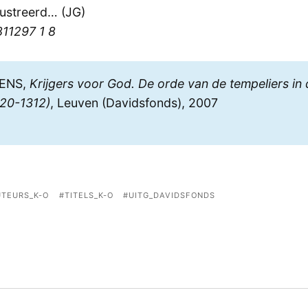
lustreerd… (JG)
11297 1 8
ENS,
Krijgers voor God. De orde van de tempeliers in
120-1312)
, Leuven (Davidsfonds), 2007
UTEURS_K-O
TITELS_K-O
UITG_DAVIDSFONDS