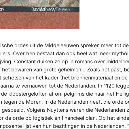
rische ordes uit de Middeleeuwen spreken meer tot de
iers. Over hen bestaat dan ook heel wat meer mythol
jving. Constant duiken ze op in romans over middele
 het bewaren van grote geheimen… Zoals het past, be
t schetsen van het kader (het bronnenmateriaal en de 
aarna te vernauwen tot de Nederlanden. In 1120 legg
de kloostergeloften af om pelgrims die naar het Heili
 tegen de Moren. In de Nederlanden heeft die orde o
ol gespeeld. Volgens Nuyttens waren die Nederlanden z
or de orde op logistiek en financieel plan. Op het ein
imposante lijst van hun bezittingen in de Nederlanden. 