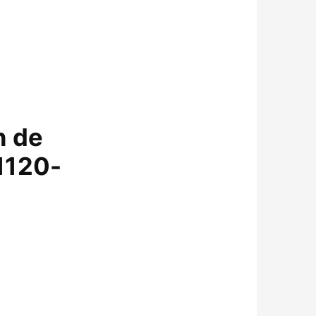
n de
1120-