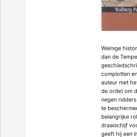
Weinige histo
dan de Tempel
geschiedschri
complotten en
auteur met he
de orde) om d
negen ridders 
te beschermen
belangrijke r
draaischijf vo
geeft hij een 