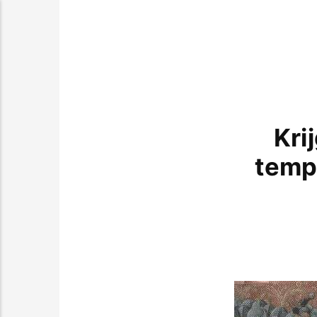
Kri
temp