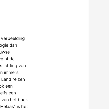
 verbeelding
ogie dan
euwse
gint de
stichting van
en immers
g Land reizen
ok een
elfs een
de van het boek
"Helaas" is het