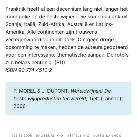
Frankrijk heeft al een decennium lang niet langer het
monopolie op de beste wijnen. Die komen nu ook uit
Spanje, Italië, Zuid-Afrika, Australië en Latijns-
Amerika. Alle continenten zijn trouwens
vertegenwoordigd in dit boek. Om geen droge
opsomming te maken, hebben de auteurs geopteerd
voor een interessante thematische aanpak. De foto's
zijn helaas eentonig. (BD)
ISBN 90 774 4510 2
F. MOREL & J. DUPONT,
Wereldwijnen! De
beste wijnproducten ter wereld
, Tielt (Lannoo),
2006
23.12.2006
AUTEURS_K-O
TITELS_V-Z
UITG_LANNOO