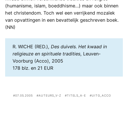
(humanisme, islam, boeddhisme…) maar ook binnen
het christendom. Toch wel een verrijkend mozaïek
van opvattingen in een bevattelijk geschreven boek.
(NN)
R. WICHE (RED.),
Des duivels. Het kwaad in
religieuze en spirituele tradities
, Leuven-
Voorburg (Acco), 2005
178 blz. en 21 EUR
07.05.2005
AUTEURS_V-Z
TITELS_A-E
UITG_ACCO