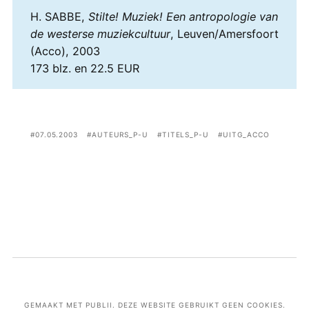
H. SABBE,
Stilte! Muziek! Een antropologie van
de westerse muziekcultuur
, Leuven/Amersfoort
(Acco), 2003
173 blz. en 22.5 EUR
07.05.2003
AUTEURS_P-U
TITELS_P-U
UITG_ACCO
GEMAAKT MET PUBLII. DEZE WEBSITE GEBRUIKT GEEN COOKIES.