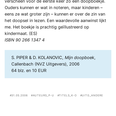
verscheen voor de eerste keer zo een doopboekje.
Ouders kunnen er wat in noteren, maar kinderen –
eens ze wat groter zijn – kunnen er over de zin van
het doopsel in lezen. Een waardevolle aanwinst lijkt
me. Het boekje is prachtig geïllustreerd op
kindermaat. (ES)
ISBN 90 266 1347 4
S. PIPER & D. KOLANOVIC,
Mijn doopboek
,
Callenbach (NVZ Uitgevers), 2006
64 blz. en 10 EUR
31.05.2006
AUTEURS_P-U
TITELS_K-O
UITG_ANDERE