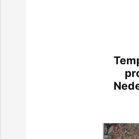
Temp
pr
Nede