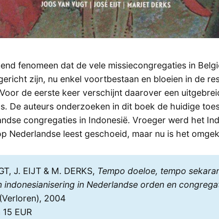
kend fenomeen dat de vele missiecongregaties in Belgi
richt zijn, nu enkel voortbestaan en bloeien in de res
Voor de eerste keer verschijnt daarover een uitgebreid
s. De auteurs onderzoeken in dit boek de huidige toe
andse congregaties in Indonesië. Vroeger werd het In
p Nederlandse leest geschoeid, maar nu is het omge
GT, J. EIJT & M. DERKS,
Tempo doeloe, tempo sekaran
 indonesianisering in Nederlandse orden en congrega
(Verloren), 2004
n 15 EUR