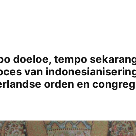
o doeloe, tempo sekarang
oces van indonesianisering
rlandse orden en congreg