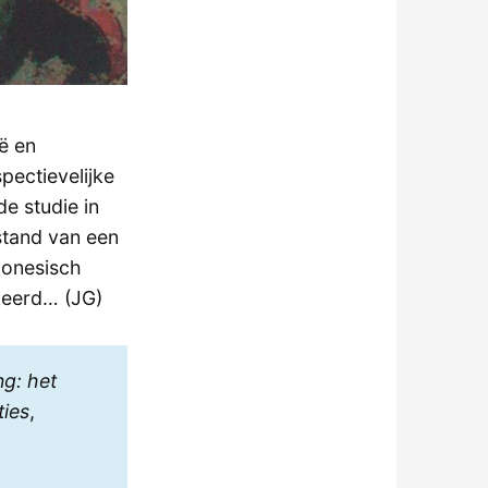
ë en
pectievelijke
e studie in
stand van een
donesisch
keerd… (JG)
g: het
ties
,