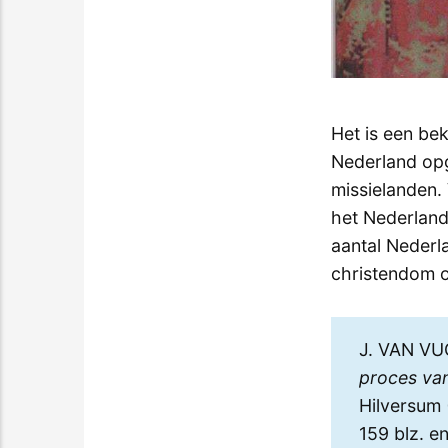
Het is een be
Nederland opge
missielanden. 
het Nederland
aantal Nederl
christendom o
J. VAN VU
proces van
Hilversum 
159 blz. e