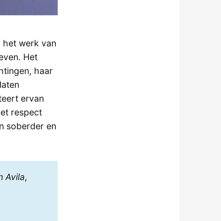
n het werk van
leven. Het
htingen, haar
laten
teert ervan
met respect
en soberder en
 Avila
,