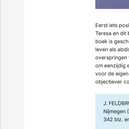
Eerst iets pos
Teresa en dit 
boek is gesch
leven als abdi
overspringen 
om eenzijdig ei
voor de eigen
objectiever c
J. FELDB
Nijmegen (
342 blz. e