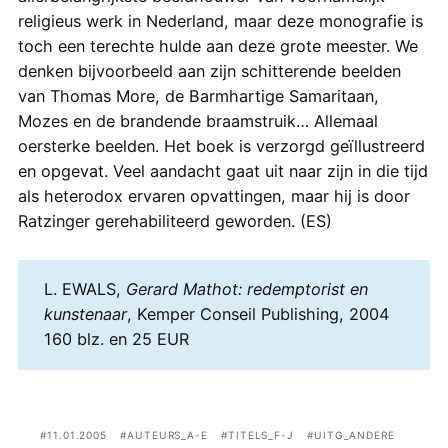
religieus werk in Nederland, maar deze monografie is
toch een terechte hulde aan deze grote meester. We
denken bijvoorbeeld aan zijn schitterende beelden
van Thomas More, de Barmhartige Samaritaan,
Mozes en de brandende braamstruik… Allemaal
oersterke beelden. Het boek is verzorgd geïllustreerd
en opgevat. Veel aandacht gaat uit naar zijn in die tijd
als heterodox ervaren opvattingen, maar hij is door
Ratzinger gerehabiliteerd geworden. (ES)
L. EWALS,
Gerard Mathot: redemptorist en
kunstenaar
, Kemper Conseil Publishing, 2004
160 blz. en 25 EUR
11.01.2005
AUTEURS_A-E
TITELS_F-J
UITG_ANDERE