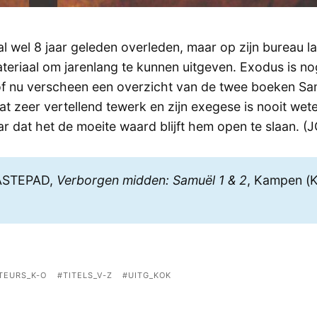
al wel 8 jaar geleden overleden, maar op zijn bureau l
teriaal om jarenlang te kunnen uitgeven. Exodus is n
of nu verscheen een overzicht van de twee boeken Sa
t zeer vertellend tewerk en zijn exegese is nooit wet
r dat het de moeite waard blijft hem open te slaan. (J
AASTEPAD,
Verborgen midden: Samuël 1 & 2
, Kampen (
TEURS_K-O
TITELS_V-Z
UITG_KOK