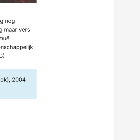
ag nog
og maar vers
muël.
enschappelijk
G)
Kok), 2004