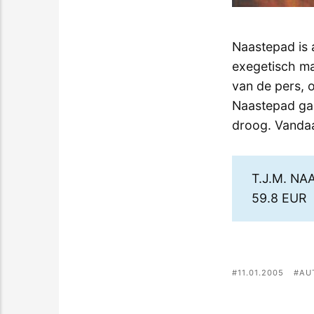
Naastepad is 
exegetisch ma
van de pers, 
Naastepad gaa
droog. Vandaa
T.J.M. N
59.8 EUR
11.01.2005
AU