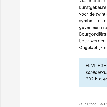
Vlaanderen hee
kunstgebeuren
voor de twint
symbolisten e
geven een int
Bourgondiërs 
boek worden di
Ongelooflijk 
H. VLIEGH
schilderku
302 blz. e
11.01.2005
AU