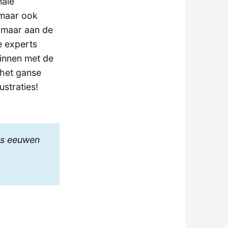
nale
 maar ook
e maar aan de
e experts
ginnen met de
 het ganse
ustraties!
es eeuwen