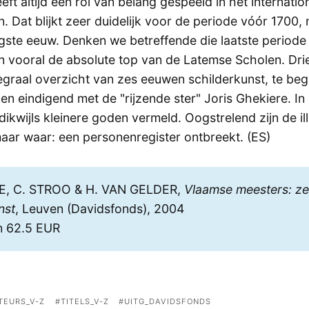
ft altijd een rol van belang gespeeld in het internatio
. Dat blijkt zeer duidelijk voor de periode vóór 1700,
igste eeuw. Denken we betreffende die laatste period
n vooral de absolute top van de Latemse Scholen. Dri
egraal overzicht van zes eeuwen schilderkunst, te be
en eindigend met de "rijzende ster" Joris Ghekiere. In
kwijls kleinere goden vermeld. Oogstrelend zijn de ill
maar waar: een personenregister ontbreekt. (ES)
E, C. STROO & H. VAN GELDER,
Vlaamse meesters: z
nst
, Leuven (Davidsfonds), 2004
n 62.5 EUR
TEURS_V-Z
TITELS_V-Z
UITG_DAVIDSFONDS