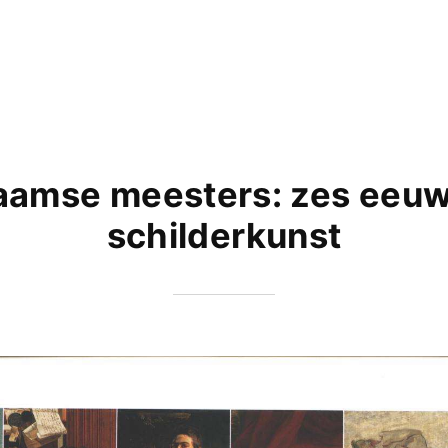
aamse meesters: zes eeu
schilderkunst