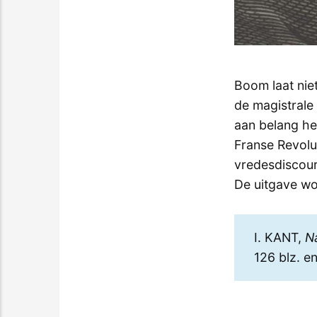
Boom laat nie
de magistrale 
aan belang he
Franse Revolu
vredesdiscours
De uitgave wo
I. KANT,
N
126 blz. e