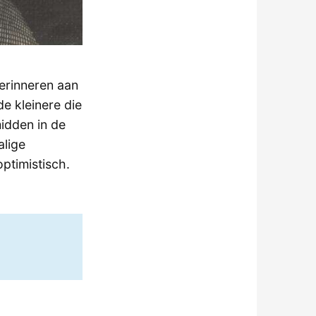
herinneren aan
e kleinere die
idden in de
alige
optimistisch.