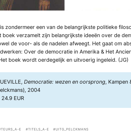
is zondermeer een van de belangrijkste politieke filos
t boek verzamelt zijn belangrijkste ideeën over de dem
owel de voor- als de nadelen afweegt. Het gaat om abs
fdwerken: Over de democratie in Amerika & Het Ancie
Het boek wordt oerdegelijk en uitvoerig ingeleid. (JG)
QUEVILLE,
Democratie: wezen en oorsprong
, Kampen 
Pelckmans), 2004
n 24.9 EUR
UTEURS_A-E
TITELS_A-E
UITG_PELCKMANS