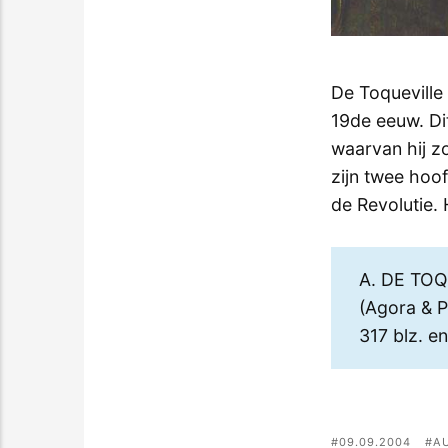
De Toqueville 
19de eeuw. Di
waarvan hij z
zijn twee hoo
de Revolutie. 
A. DE TO
(Agora & 
317 blz. e
09.09.2004
A