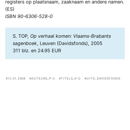
registers op plaatsnaam, zaaknaam en andere namen.
(ES)
ISBN 90-6306-528-0
S. TOP,
Op verhaal komen: Vlaams-Brabants
sagenboek
, Leuven (Davidsfonds), 2005
311 blz. en 24.95 EUR
12.01.2006
AUTEURS_P-U
TITELS_K-O
UITG_DAVIDSFONDS