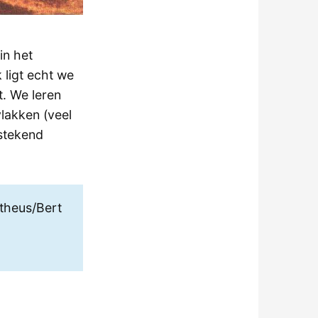
in het
 ligt echt we
t. We leren
lakken (veel
tstekend
theus/Bert