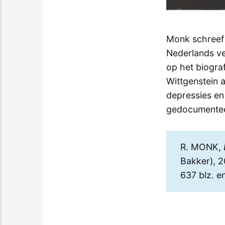
Monk schreef d
Nederlands ve
op het biograf
Wittgenstein 
depressies en
gedocumentee
R. MONK,
Bakker), 
637 blz. e