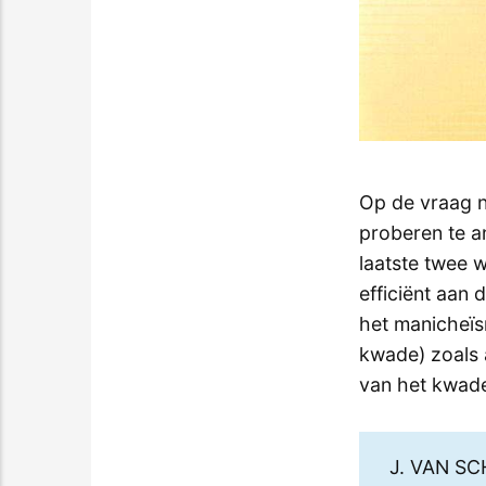
Op de vraag n
proberen te a
laatste twee 
efficiënt aan 
het manicheïs
kwade) zoals 
van het kwade
J. VAN SC