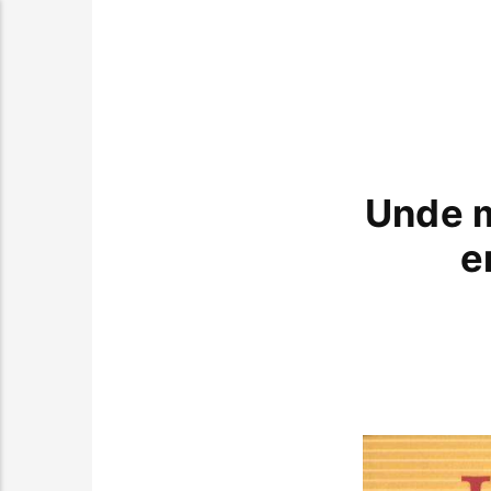
Unde m
e