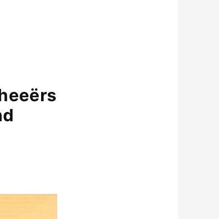
cheeërs
nd