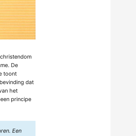
 christendom
sme. De
e toont
 bevinding dat
van het
een principe
aren. Een