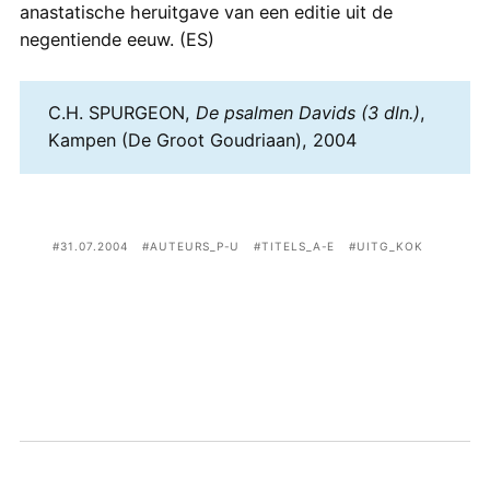
anastatische heruitgave van een editie uit de
negentiende eeuw. (ES)
C.H. SPURGEON,
De psalmen Davids (3 dln.)
,
Kampen (De Groot Goudriaan), 2004
31.07.2004
AUTEURS_P-U
TITELS_A-E
UITG_KOK