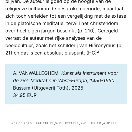
blijven. De auteur is goed op de hoogte van de
religieuze cultuur in de besproken periode, maar laat
zich toch verleiden tot een vergelijking met de extase
in de platoische meditatie, terwijl het christendom
over heel eigen jargon beschikt (p. 210). Geregeld
verrast de auteur met rijke analyses van de
beeldcultuur, zoals het schilderij van Hiëronymus (p.
21) en dat is een absoluut pluspunt. (HG)²
A. VANWALLEGHEM,
Kunst als instrument voor
de ziel. Meditatie in West-Europa, 1450-1650.
,
Bussum (Uitgeverij Toth), 2025
34.95 EUR
07.05.2026
AUTEURS_V-Z
TITELS_K-O
UITG_ANDERE