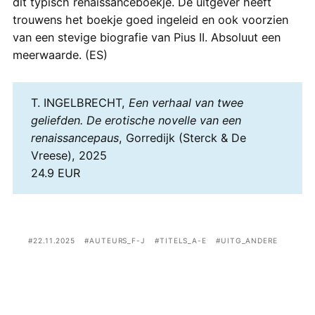
dit typisch renaissanceboekje. De uitgever heeft
trouwens het boekje goed ingeleid en ook voorzien
van een stevige biografie van Pius II. Absoluut een
meerwaarde. (ES)
T. INGELBRECHT,
Een verhaal van twee
geliefden. De erotische novelle van een
renaissancepaus
, Gorredijk (Sterck & De
Vreese), 2025
24.9 EUR
22.11.2025
AUTEURS_F-J
TITELS_A-E
UITG_ANDERE