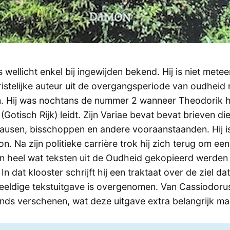
 wellicht enkel bij ingewijden bekend. Hij is niet mete
istelijke auteur uit de overgangsperiode van oudheid 
. Hij was nochtans de nummer 2 wanneer Theodorik h
(Gotisch Rijk) leidt. Zijn Variae bevat bevat brieven die
pausen, bisschoppen en andere vooraanstaanden. Hij i
on. Na zijn politieke carrière trok hij zich terug om een
in heel wat teksten uit de Oudheid gekopieerd werden 
In dat klooster schrijft hij een traktaat over de ziel d
eeldige tekstuitgave is overgenomen. Van Cassiodorus 
ands verschenen, wat deze uitgave extra belangrijk ma