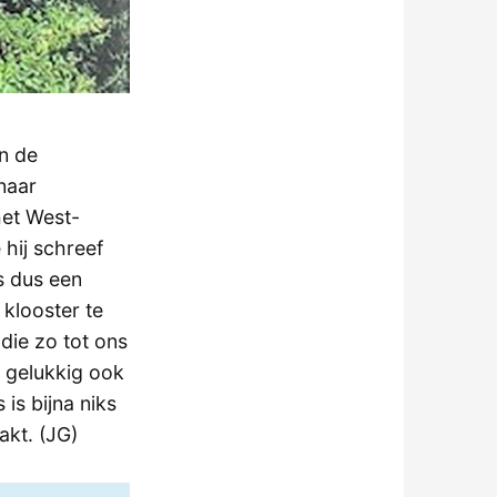
en de
naar
et West-
 hij schreef
s dus een
 klooster te
die zo tot ons
at gelukkig ook
is bijna niks
akt. (JG)