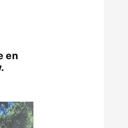
e en
.