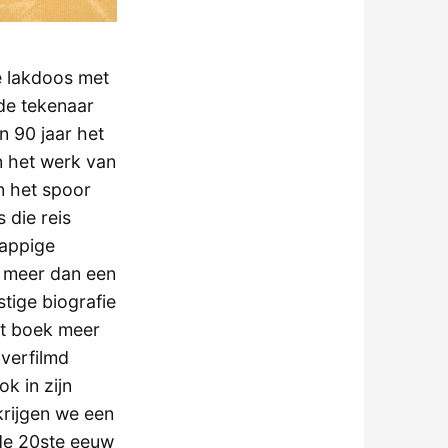
e lakdoos met
de tekenaar
n 90 jaar het
in het werk van
n het spoor
 die reis
sappige
l meer dan een
tige biografie
het boek meer
 verfilmd
k in zijn
krijgen we een
de 20ste eeuw