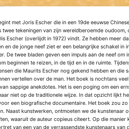
egint met Joris Escher die in een 19de eeuwse Chines
s twee tekeningen van zijn wereldberoemde oudoom, 
is Escher (overlijdt in 1972) vindt. Ze hebben meer da
ien en de jonge neef ziet er een belangrijke schakel in 
r. De twee bladen geven een impuls aan de neef om i
m beginnen te reizen, in de tijd en in de ruimte. Tijdens
ensen die Maurits Escher nog gekend hebben en die 
nen vertellen over de man. Het boek is nochtans vee
 van sappige anekdotes. Het is een poging om een erns
maar niet op de traditionele wijze. In dat opzicht lijkt 
 voor een biografische documentaire. Het boek zou zo
. Naast kunstwerken, ontmoeten we de kunstenaar oo
ten, waaruit de auteur copieus citeert. Op die manier 
rtret van een van de verrassendste kunstenaars van 