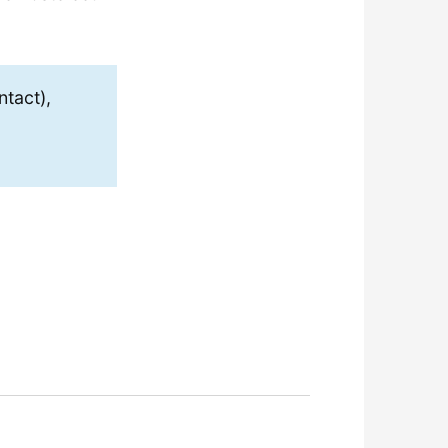
tact),