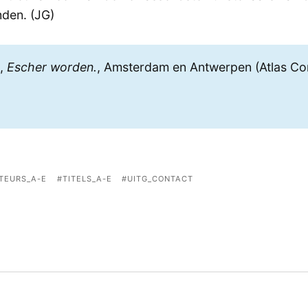
nden. (JG)
R,
Escher worden.
, Amsterdam en Antwerpen (Atlas Con
TEURS_A-E
TITELS_A-E
UITG_CONTACT