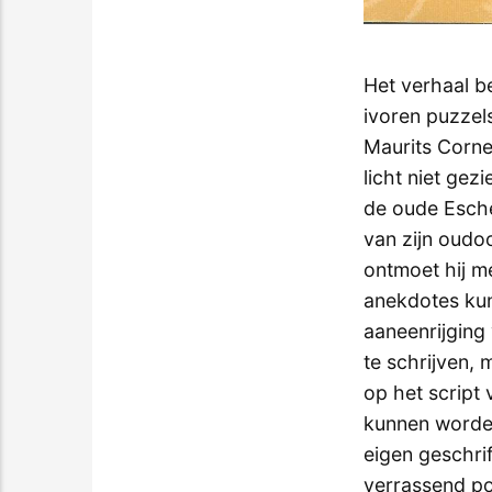
Het verhaal b
ivoren puzzel
Maurits Cornel
licht niet gez
de oude Esche
van zijn oudoo
ontmoet hij m
anekdotes kun
aaneenrijging
te schrijven, 
op het script
kunnen worden
eigen geschrif
verrassend po