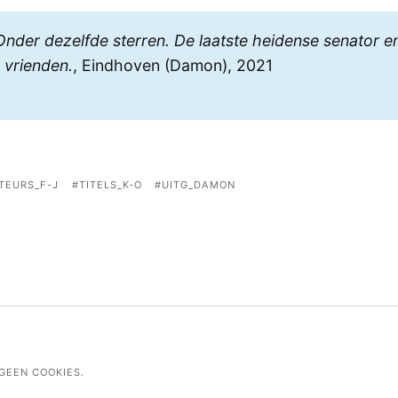
Onder dezelfde sterren. De laatste heidense senator en
e vrienden.
, Eindhoven (Damon), 2021
TEURS_F-J
TITELS_K-O
UITG_DAMON
GEEN COOKIES.