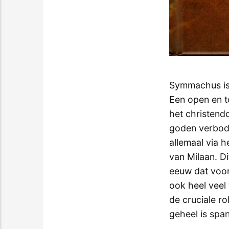
Symmachus is 
Een open en t
het christend
goden verbode
allemaal via 
van Milaan. Di
eeuw dat voor
ook heel veel
de cruciale ro
geheel is spa