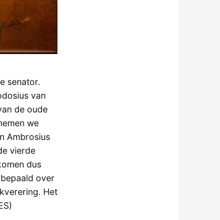
e senator.
eodosius van
 van de oude
ernemen we
an Ambrosius
de vierde
 komen dus
 bepaald over
ekverering. Het
ES)