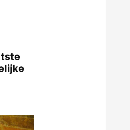
atste
elijke