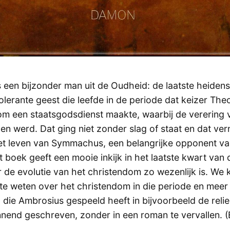
een bijzonder man uit de Oudheid: de laatste heidens
olerante geest die leefde in de periode dat keizer Th
om een staatsgodsdienst maakte, waarbij de verering
n werd. Dat ging niet zonder slag of staat en dat v
het leven van Symmachus, een belangrijke opponent v
t boek geeft een mooie inkijk in het laatste kwart van 
 de evolutie van het christendom zo wezenlijk is. We
 te weten over het christendom in die periode en meer
l die Ambrosius gespeeld heeft in bijvoorbeeld de reli
nnend geschreven, zonder in een roman te vervallen. (