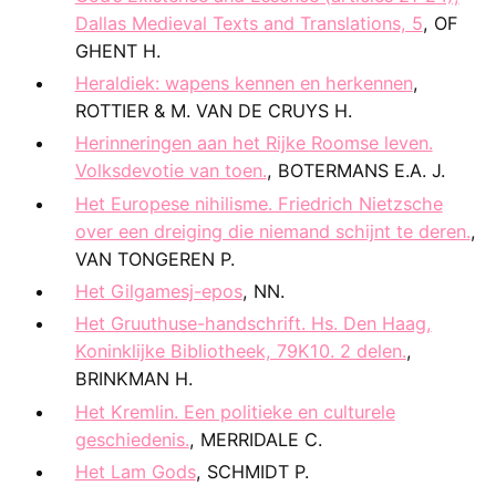
Dallas Medieval Texts and Translations, 5
, OF
GHENT H.
Heraldiek: wapens kennen en herkennen
,
ROTTIER & M. VAN DE CRUYS H.
Herinneringen aan het Rijke Roomse leven.
Volksdevotie van toen.
, BOTERMANS E.A. J.
Het Europese nihilisme. Friedrich Nietzsche
over een dreiging die niemand schijnt te deren.
,
VAN TONGEREN P.
Het Gilgamesj-epos
, NN.
Het Gruuthuse-handschrift. Hs. Den Haag,
Koninklijke Bibliotheek, 79K10. 2 delen.
,
BRINKMAN H.
Het Kremlin. Een politieke en culturele
geschiedenis.
, MERRIDALE C.
Het Lam Gods
, SCHMIDT P.