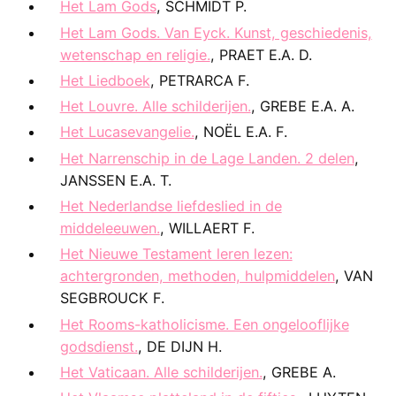
Het Lam Gods
, SCHMIDT P.
Het Lam Gods. Van Eyck. Kunst, geschiedenis,
wetenschap en religie.
, PRAET E.A. D.
Het Liedboek
, PETRARCA F.
Het Louvre. Alle schilderijen.
, GREBE E.A. A.
Het Lucasevangelie.
, NOËL E.A. F.
Het Narrenschip in de Lage Landen. 2 delen
,
JANSSEN E.A. T.
Het Nederlandse liefdeslied in de
middeleeuwen.
, WILLAERT F.
Het Nieuwe Testament leren lezen:
achtergronden, methoden, hulpmiddelen
, VAN
SEGBROUCK F.
Het Rooms-katholicisme. Een ongelooflijke
godsdienst.
, DE DIJN H.
Het Vaticaan. Alle schilderijen.
, GREBE A.