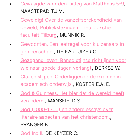
Gewaagde woorden: uitleg van Mattheüs 5-9
,
NAASTEPAD T.J.M.
Geweldig! Over de vanzelfsprekendheid van
geweld, Publiekslezingen Theologische
faculteit Tilburg
, MUNNIK R.
Gewoonten. Een leefregel voor kluizenaars in
gemeenschap.
, DE KARTUIZER G.
Gezegend leven. Benedictijnse richtlijnen voor
wie naar goede dagen verlangt
, DERKSE W.
Glazen slijpen. Onderliggende denkramen in
academisch onderwijs.
, KOSTER E.A. E.
God & Guinness. Het bier dat de wereld heeft
veranderd.
, MANSFIELD S.
God (1000-1300) en andere essays over
literaire aspecten van het christendom.
,
PRANGER B.
God Inc II
, DE KEYZER C.