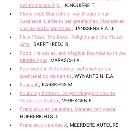
het Romeinse Rijk.
, JONQUIÈRE T.
Floris ende Blancefloer van Diederic van
Assenede. Liefde in het graafschap Vlaanderen
van de dertiende eeuw.
, JANSSENS E.A. J.
Fluid Flesh. The Bodu, Religion and the Visual
Arts.
, BAERT (RED.) B.
Food, Hersesies, and Magical Boundaries in the
Middle Ages
, MARASCHI A.
Foorwonder. Betovering, wetenschap en
spektakel op de kermis
, WYNANTS N. E.A.
Foucault
, KARSKENS M.
Founding Fathers. De grondleggers van de
Verenigde Staten.
, VERHAGEN F.
Franciscus en de sultan. Mannen van vrede.
,
HOEBERICHTS J.
Franciscus van Assisi
, MEERDERE AUTEURS