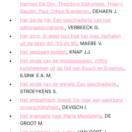
Herman De Dijn, Theodore Dalrymple, Thierry
Baudet, Paul Cliteur & anderen.
, DEHAEN J.
Het derde rijk. Een geschiedenis van het
nationaalsocialisme.
, VERBEECK G.
Het dorp, ik weet nog hoe het was. Verhalen
uit de jaren ’40, ’50 en ’60
, MAEBE V.
Het eenzaam bidden
, KNAP J.J.
Het einde van de middeleeuwen. Vijftig
kunstwerken uit de tijd van Bosch en Erasmus.
,
ILSINK E.A. M.
Het einde van de wereld. Een geschiedenis.
,
STROEYKENS S.
Het empathisch teveel. Op naar een werkbare
onverschilligheid.
, DEVISCH I.
Het evangelie naar Maria Magdalena
, DE
GROOT M.
Het evangelie van Judas
, VAN OORT J.