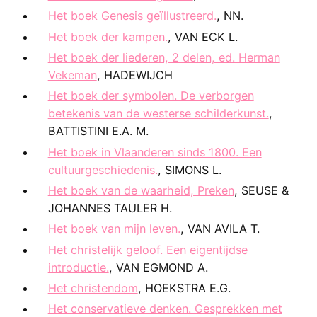
Het boek Genesis geïllustreerd.
, NN.
Het boek der kampen.
, VAN ECK L.
Het boek der liederen, 2 delen, ed. Herman
Vekeman
, HADEWIJCH
Het boek der symbolen. De verborgen
betekenis van de westerse schilderkunst.
,
BATTISTINI E.A. M.
Het boek in Vlaanderen sinds 1800. Een
cultuurgeschiedenis.
, SIMONS L.
Het boek van de waarheid, Preken
, SEUSE &
JOHANNES TAULER H.
Het boek van mijn leven.
, VAN AVILA T.
Het christelijk geloof. Een eigentijdse
introductie.
, VAN EGMOND A.
Het christendom
, HOEKSTRA E.G.
Het conservatieve denken. Gesprekken met