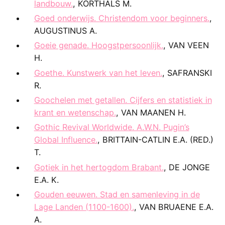
landbouw.
, KORTHALS M.
Goed onderwijs. Christendom voor beginners.
,
AUGUSTINUS A.
Goeie genade. Hoogstpersoonlijk.
, VAN VEEN
H.
Goethe. Kunstwerk van het leven.
, SAFRANSKI
R.
Goochelen met getallen. Cijfers en statistiek in
krant en wetenschap.
, VAN MAANEN H.
Gothic Revival Worldwide. A.W.N. Pugin’s
Global Influence.
, BRITTAIN-CATLIN E.A. (RED.)
T.
Gotiek in het hertogdom Brabant.
, DE JONGE
E.A. K.
Gouden eeuwen. Stad en samenleving in de
Lage Landen (1100-1600).
, VAN BRUAENE E.A.
A.