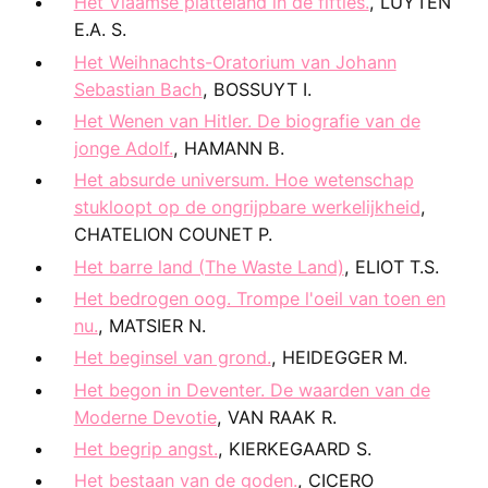
Het Vlaamse platteland in de fifties.
, LUYTEN
E.A. S.
Het Weihnachts-Oratorium van Johann
Sebastian Bach
, BOSSUYT I.
Het Wenen van Hitler. De biografie van de
jonge Adolf.
, HAMANN B.
Het absurde universum. Hoe wetenschap
stukloopt op de ongrijpbare werkelijkheid
,
CHATELION COUNET P.
Het barre land (The Waste Land)
, ELIOT T.S.
Het bedrogen oog. Trompe l'oeil van toen en
nu.
, MATSIER N.
Het beginsel van grond.
, HEIDEGGER M.
Het begon in Deventer. De waarden van de
Moderne Devotie
, VAN RAAK R.
Het begrip angst.
, KIERKEGAARD S.
Het bestaan van de goden.
, CICERO