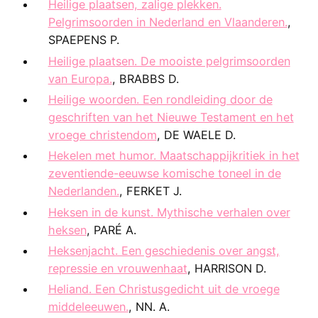
Heilige plaatsen, zalige plekken.
Pelgrimsoorden in Nederland en Vlaanderen.
,
SPAEPENS P.
Heilige plaatsen. De mooiste pelgrimsoorden
van Europa.
, BRABBS D.
Heilige woorden. Een rondleiding door de
geschriften van het Nieuwe Testament en het
vroege christendom
, DE WAELE D.
Hekelen met humor. Maatschappijkritiek in het
zeventiende-eeuwse komische toneel in de
Nederlanden.
, FERKET J.
Heksen in de kunst. Mythische verhalen over
heksen
, PARÉ A.
Heksenjacht. Een geschiedenis over angst,
repressie en vrouwenhaat
, HARRISON D.
Heliand. Een Christusgedicht uit de vroege
middeleeuwen.
, NN. A.