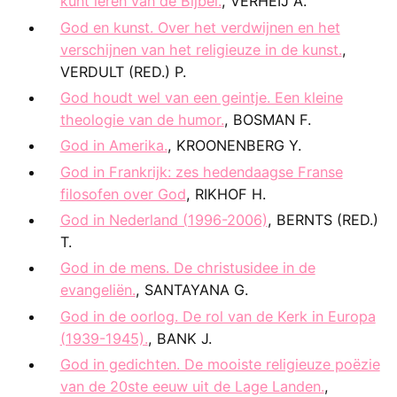
kunt leren van de Bijbel.
, VERHEIJ A.
God en kunst. Over het verdwijnen en het
verschijnen van het religieuze in de kunst.
,
VERDULT (RED.) P.
God houdt wel van een geintje. Een kleine
theologie van de humor.
, BOSMAN F.
God in Amerika.
, KROONENBERG Y.
God in Frankrijk: zes hedendaagse Franse
filosofen over God
, RIKHOF H.
God in Nederland (1996-2006)
, BERNTS (RED.)
T.
God in de mens. De christusidee in de
evangeliën.
, SANTAYANA G.
God in de oorlog. De rol van de Kerk in Europa
(1939-1945).
, BANK J.
God in gedichten. De mooiste religieuze poëzie
van de 20ste eeuw uit de Lage Landen.
,