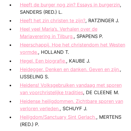
Heeft de burger nog zin? Essays in burgerzin
,
SANDERS (RED.) L.
Heeft het zin christen te zijn?
, RATZINGER J.
Heel veel Maria’s. Verhalen over de
Mariaverering in Tilburg.
, SPAPENS P.
Heerschappij. Hoe het christendom het Westen
vormde.
, HOLLAND T.
Hegel. Een biografie.
, KAUBE J.
Heidegger. Denken en danken. Geven en zijn.
,
IJSSELING S.
Heidens! Volksgebruiken vandaag met sporen
van voorchristelijke tradities
, DE CLEENE M.
Heidense heiligdommen. Zichtbare sporen van
verloren verleden.
, SCHUYF J.
Heiligdom/Sanctuary Sint Gerlach.
, MERTENS
(RED.) P.