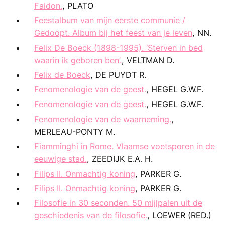
Faidon.
, PLATO
Feestalbum van mijn eerste communie /
Gedoopt. Album bij het feest van je leven
, NN.
Felix De Boeck (1898-1995). ‘Sterven in bed
waarin ik geboren ben’.
, VELTMAN D.
Felix de Boeck
, DE PUYDT R.
Fenomenologie van de geest.
, HEGEL G.W.F.
Fenomenologie van de geest.
, HEGEL G.W.F.
Fenomenologie van de waarneming.
,
MERLEAU-PONTY M.
Fiamminghi in Rome. Vlaamse voetsporen in de
eeuwige stad.
, ZEEDIJK E.A. H.
Filips II. Onmachtig koning
, PARKER G.
Filips II. Onmachtig koning
, PARKER G.
Filosofie in 30 seconden. 50 mijlpalen uit de
geschiedenis van de filosofie.
, LOEWER (RED.)