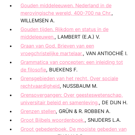
Gouden middeleeuwen. Nederland in de
merovingische wereld, 400-700 na Chr.
,
WILLEMSEN A.
Gouden tijden. Rijkdom en status in de
middeleeuwen.
, LAMBERT (E.A.) V.
Graan van God. Brieven van een
vroegchristelijke martelaar.
, VAN ANTIOCHIË I.
Grammatica van concepten: een inleiding tot
de filosofie
, BUEKENS F.
Grensgebieden van het recht. Over sociale
rechtvaardigheid
, NUSSBAUM M.
Grensovergangen: Over geesteswetenschap,
universitair beleid en samenleving.
, DE DIJN H.
Grenzen stellen
, GRÜN & R. ROBBEN A.
Groot Bijbels woordenboek.
, SNIJDERS L.A.
Groot gebedenboek. De mooiste gebeden van