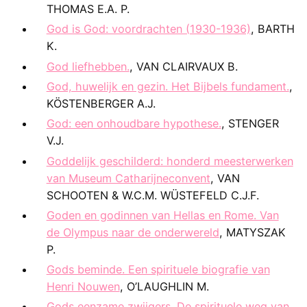
THOMAS E.A. P.
God is God: voordrachten (1930-1936)
, BARTH
K.
God liefhebben.
, VAN CLAIRVAUX B.
God, huwelijk en gezin. Het Bijbels fundament.
,
KÖSTENBERGER A.J.
God: een onhoudbare hypothese.
, STENGER
V.J.
Goddelijk geschilderd: honderd meesterwerken
van Museum Catharijneconvent
, VAN
SCHOOTEN & W.C.M. WÜSTEFELD C.J.F.
Goden en godinnen van Hellas en Rome. Van
de Olympus naar de onderwereld
, MATYSZAK
P.
Gods beminde. Een spirituele biografie van
Henri Nouwen
, O’LAUGHLIN M.
Gods eenzame zwijgers. De spirituele weg van