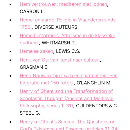
Hem vertrouwen: mediteren met iconen
,
CARBON L.
Hemel en aarde. Religie in Vlaanderen sinds
1750.
, DIVERSE AUTEURS
Hemelbestormers. Atheïsme in de klassieke
oudheid.
, WHITMARSH T.
Hemelse zaken
, LEWIS C.S.
Henk van Os: van kunst naar cultuur.
,
GRASMAN E.
Henri Nouwen zijn leven en spiritualiteit. Een
biografie met 150 foto’s.
, O’LANGHLIN M.
Henry of Ghent and the Transformation of
Scholastic Thought (Ancient and Medieval
Philosophy, series 1, 31)
, GULDENTOPS & C.
STEEL G.
Henry of Ghent’s Summa: The Questions on
God’s Existence and Essence (articles 21-24),