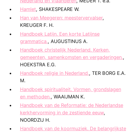
Nederland en Vlaanderen
, MEDER T. e.a.
Hamlet
, SHAKESPEARE W.
Han van Meegeren: meestervervalser
,
KREUGER F. H.
Handboek Latijn. Een korte Latijnse
grammatica.
, AUGUSTINUS A.
Handboek christelijk Nederland. Kerken,
gemeenten, samenkomsten en vergaderingen.
,
HOEKSTRA E.G.
Handboek religie in Nederland.
, TER BORG E.A.
M.
Handboek spiritualiteit. Vormen, grondslagen
en methoden.
, WAAIJMAN K.
Handboek van de Reformatie: de Nederlandse
kerkhervorming in de zestiende eeuw
,
NOORDZIJ H.
Handboek van de koormuziek. De belangrijkste