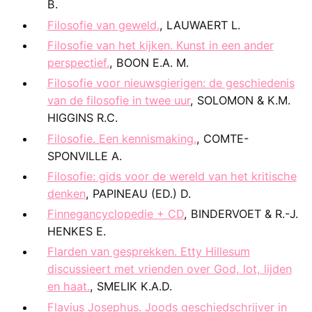
B.
Filosofie van geweld.
, LAUWAERT L.
Filosofie van het kijken. Kunst in een ander
perspectief.
, BOON E.A. M.
Filosofie voor nieuwsgierigen: de geschiedenis
van de filosofie in twee uur
, SOLOMON & K.M.
HIGGINS R.C.
Filosofie. Een kennismaking.
, COMTE-
SPONVILLE A.
Filosofie: gids voor de wereld van het kritische
denken
, PAPINEAU (ED.) D.
Finnegancyclopedie + CD
, BINDERVOET & R.-J.
HENKES E.
Flarden van gesprekken. Etty Hillesum
discussieert met vrienden over God, lot, lijden
en haat.
, SMELIK K.A.D.
Flavius Josephus. Joods geschiedschrijver in