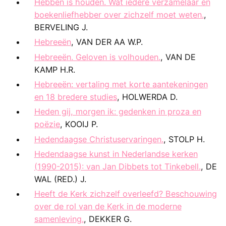
Hebben is houden. Wat iedere verzamelaar en
boekenliefhebber over zichzelf moet weten.
,
BERVELING J.
Hebreeën
, VAN DER AA W.P.
Hebreeën. Geloven is volhouden.
, VAN DE
KAMP H.R.
Hebreeën: vertaling met korte aantekeningen
en 18 bredere studies
, HOLWERDA D.
Heden gij, morgen ik: gedenken in proza en
poëzie
, KOOIJ P.
Hedendaagse Christuservaringen.
, STOLP H.
Hedendaagse kunst in Nederlandse kerken
(1990-2015): van Jan Dibbets tot Tinkebell.
, DE
WAL (RED.) J.
Heeft de Kerk zichzelf overleefd? Beschouwing
over de rol van de Kerk in de moderne
samenleving.
, DEKKER G.