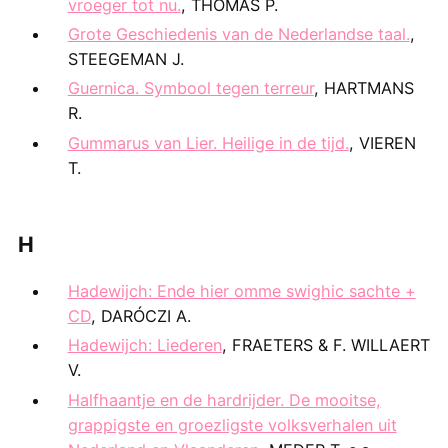
vroeger tot nu.
, THOMAS P.
Grote Geschiedenis van de Nederlandse taal.
,
STEEGEMAN J.
Guernica. Symbool tegen terreur
, HARTMANS
R.
Gummarus van Lier. Heilige in de tijd.
, VIEREN
T.
H
Hadewijch: Ende hier omme swighic sachte +
CD
, DARÓCZI A.
Hadewijch: Liederen
, FRAETERS & F. WILLAERT
V.
Halfhaantje en de hardrijder. De mooitse,
grappigste en groezligste volksverhalen uit