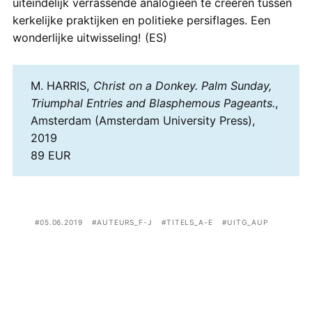
uiteindelijk verrassende analogieën te creëren tussen
kerkelijke praktijken en politieke persiflages. Een
wonderlijke uitwisseling! (ES)
M. HARRIS,
Christ on a Donkey. Palm Sunday,
Triumphal Entries and Blasphemous Pageants.
,
Amsterdam (Amsterdam University Press),
2019
89 EUR
05.06.2019
AUTEURS_F-J
TITELS_A-E
UITG_AUP