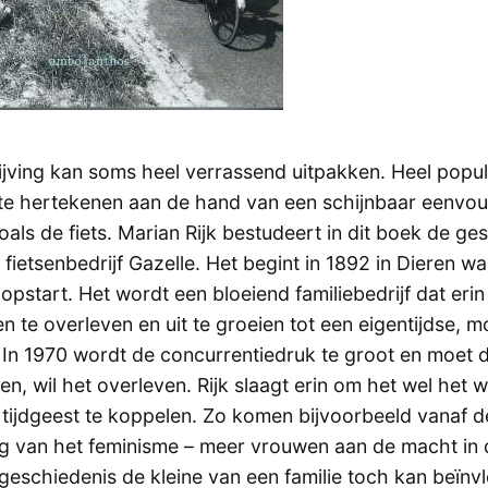
jving kan soms heel verrassend uitpakken. Heel popul
te hertekenen aan de hand van een schijnbaar eenvo
 zoals de fiets. Marian Rijk bestudeert in dit boek de g
ietsenbedrijf Gazelle. Het begint in 1892 in Dieren waa
 opstart. Het wordt een bloeiend familiebedrijf dat eri
n te overleven en uit te groeien tot een eigentijdse, 
In 1970 wordt de concurrentiedruk te groot en moet de
en, wil het overleven. Rijk slaagt erin om het wel het 
e tijdgeest te koppelen. Zo komen bijvoorbeeld vanaf d
ng van het feminisme – meer vrouwen aan de macht in d
geschiedenis de kleine van een familie toch kan beïnvl