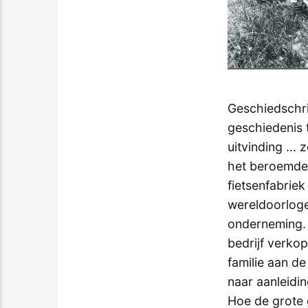
Geschiedschri
geschiedenis 
uitvinding ...
het beroemde f
fietsenfabriek
wereldoorloge
onderneming. 
bedrijf verkop
familie aan d
naar aanleidi
Hoe de grote 