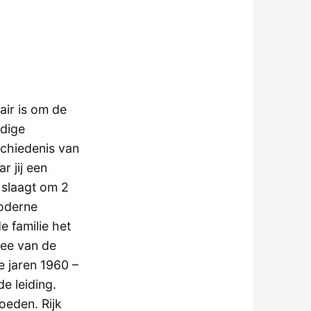
air is om de
udige
eschiedenis van
r jij een
n slaagt om 2
moderne
 familie het
wee van de
e jaren 1960 –
e leiding.
oeden. Rijk