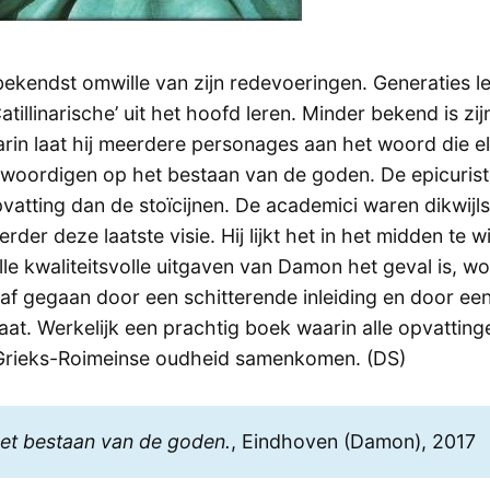
bekendst omwille van zijn redevoeringen. Generaties l
tillinarische’ uit het hoofd leren. Minder bekend is zi
rin laat hij meerdere personages aan het woord die e
nwoordigen op het bestaan van de goden. De epicuris
vatting dan de stoïcijnen. De academici waren dikwijl
erder deze laatste visie. Hij lijkt het in het midden te w
alle kwaliteitsvolle uitgaven van Damon het geval is, 
raf gegaan door een schitterende inleiding en door ee
aat. Werkelijk een prachtig boek waarin alle opvattin
 Grieks-Roimeinse oudheid samenkomen. (DS)
et bestaan van de goden.
, Eindhoven (Damon), 2017