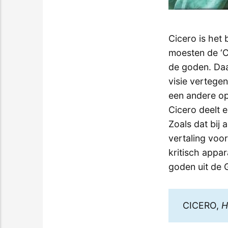
Cicero is het 
moesten de ‘Ca
de goden. Daa
visie vertege
een andere op
Cicero deelt e
Zoals dat bij 
vertaling voo
kritisch appar
goden uit de
CICERO,
H