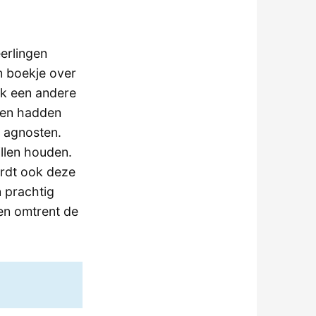
eerlingen
jn boekje over
lk een andere
ten hadden
s agnosten.
illen houden.
wordt ook deze
n prachtig
gen omtrent de