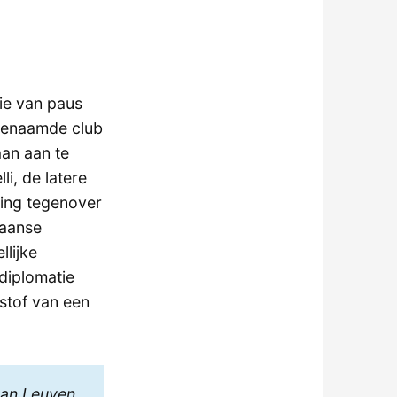
ie van paus
genaamde club
aan aan te
i, de latere
ding tegenover
caanse
lijke
 diplomatie
stof van een
van Leuven