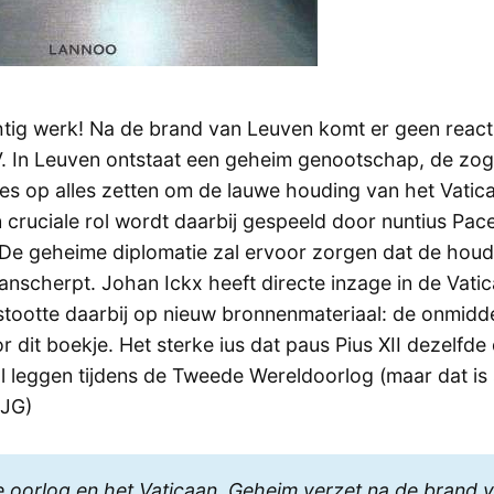
tig werk! Na de brand van Leuven komt er geen react
. In Leuven ontstaat een geheim genootschap, de zo
alles op alles zetten om de lauwe houding van het Vatic
cruciale rol wordt daarbij gespeeld door nuntius Pacell
. De geheime diplomatie zal ervoor zorgen dat de hou
anscherpt. Johan Ickx heeft directe inzage in de Vati
stootte daarbij op nieuw bronnenmateriaal: de onmiddel
r dit boekje. Het sterke ius dat paus Pius XII dezelfde
l leggen tijdens de Tweede Wereldoorlog (maar dat is 
(JG)
 oorlog en het Vaticaan. Geheim verzet na de brand 