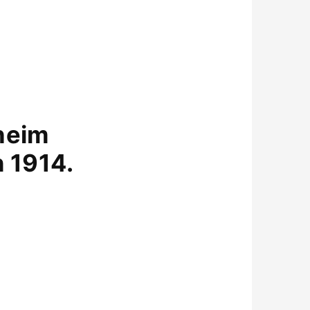
heim
n 1914.