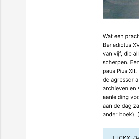
Wat een prach
Benedictus XV
van vijf, die 
scherpen. Een 
paus Pius XII
de agressor a
archieven en 
aanleiding voo
aan de dag za
ander boek). 
J. ICKX,
De