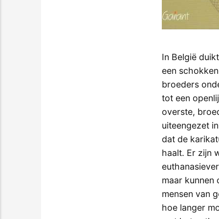
In België duik
een schokkend
broeders onde
tot een openli
overste, broe
uiteengezet in
dat de karika
haalt. Er zijn
euthanasieverh
maar kunnen o
mensen van go
hoe langer moe