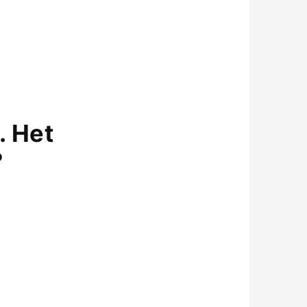
. Het
?