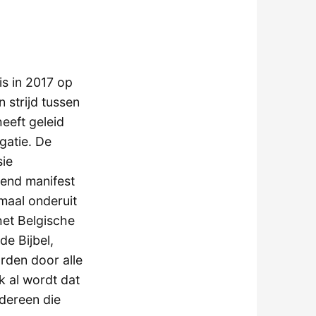
is in 2017 op
strijd tussen
eeft geleid
gatie. De
sie
erend manifest
maal onderuit
het Belgische
de Bijbel,
rden door alle
k al wordt dat
edereen die