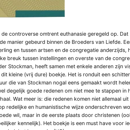
t de controverse omtrent euthanasie geregeld op. Dat 
e manier gebeurd binnen de Broeders van Liefde. Een 
rling en tussen artsen en de congregatie anderzijds, h
jke breuk tussen instellingen en overste van de congre
der Stockman, heeft samen met enkele anderen zijn vi
 dit kleine (vrij dure) boekje. Het is ronduit een schitt
tuur die van Stockman nogal eens gemaakt wordt hele
 wel degelijk goede redenen om niet mee te stappen in 
aal. Wat meer is: die redenen komen niet allemaal uit 
p redelijke en humanistische wijze onderschreven wo
ede wil, maar in de eerste plaats door christenen (oo
ilijker kennelijk). Het boekje is een must have voor i