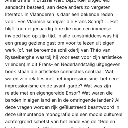
Amands als in Brussel werd bijzonder uitgebreid
aandacht besteed, aan deze anders zo vergeten
literator. In Vlaanderen is daar een bekende reden
voor. Een Vlaamse schrijver die Frans Schrijft … Het
blijft toch eigenaardig hoe die man een immense
invloed had op zijn tijd. In alle kunstmiddens was hij
een graag geziene gast om voor te lezen uit eigen
werk (cf. het beroemde schilkderij van Théo van
Rysselberghe waarbij hij voorleest voor zijn artistieke
vrienden).In dit Frans- en Nederlandstalig uitgegeven
boek staan die artistieke connecties centraal. Wat
waren zijn relaties met het impressionisme, het neo-
impressionisme en de avant-garde? Wat was zijn
relatie met en eigengereide Ensor? Wat waren die
banden in eigen land en in de omringende landen? Al
deze vragen worden rijk geïllustreerd beantwoord in
deze uitmuntende monografie die een mooie culturele
achtergrond schetst van het einde van de 19de en