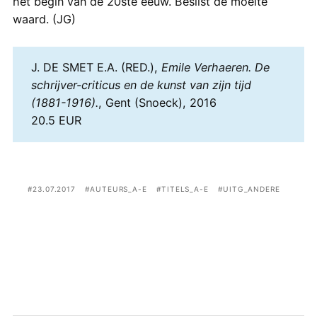
het begin van de 20ste eeuw. Beslist de moeite
waard. (JG)
J. DE SMET E.A. (RED.),
Emile Verhaeren. De
schrijver-criticus en de kunst van zijn tijd
(1881-1916).
, Gent (Snoeck), 2016
20.5 EUR
23.07.2017
AUTEURS_A-E
TITELS_A-E
UITG_ANDERE