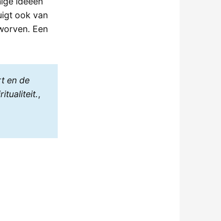
ige ideeën
igt ook van
rworven. Een
t en de
tualiteit.
,