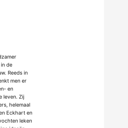
eldzamer
in de
uw. Reeds in
enkt men er
en- en
leven. Zij
ers, helemaal
sen Eckhart en
evochten leken