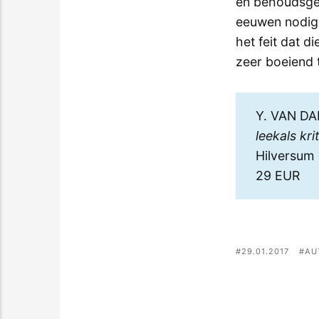
en behoudsgez
eeuwen nodig 
het feit dat d
zeer boeiend 
Y. VAN D
leekals kr
Hilversum 
29 EUR
29.01.2017
AU