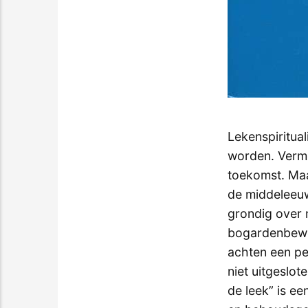
Lekenspiritual
worden. Vermo
toekomst. Maar
de middeleeuw
grondig over 
bogardenbeweg
achten een pe
niet uitgeslo
de leek” is ee