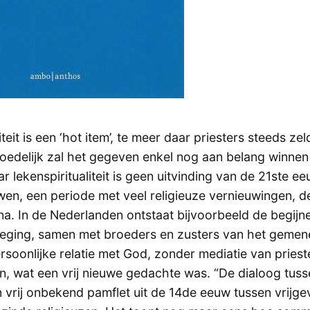
iteit is een ‘hot item’, te meer daar priesters steeds z
edelijk zal het gegeven enkel nog aan belang winnen 
 lekenspiritualiteit is geen uitvinding van de 21ste ee
en, een periode met veel religieuze vernieuwingen, d
na. In de Nederlanden ontstaat bijvoorbeeld de begijn
ing, samen met broeders en zusters van het gemene 
rsoonlijke relatie met God, zonder mediatie van priest
ten, wat een vrij nieuwe gedachte was. “De dialoog tus
n vrij onbekend pamflet uit de 14de eeuw tussen vrijg