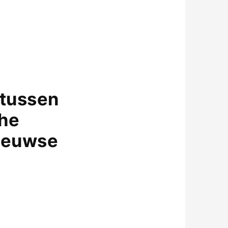
 tussen
che
-eeuwse