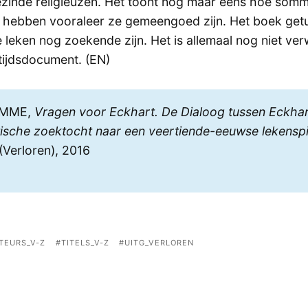
inde religieuzen. Het toont nog maar eens hoe somm
hebben vooraleer ze gemeengoed zijn. Het boek getu
ie leken nog zoekende zijn. Het is allemaal nog niet ve
tijdsdocument. (EN)
AMME,
Vragen voor Eckhart. De Dialoog tussen Eckhar
itische zoektocht naar een veertiende-eeuwse lekenspiri
(Verloren), 2016
TEURS_V-Z
TITELS_V-Z
UITG_VERLOREN