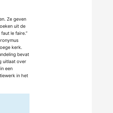
gen. Ze geven
boeken uit de
faut le faire.”
iëronymus
roege kerk.
undeling bevat
 uitlaat over
in een
tiewerk in het