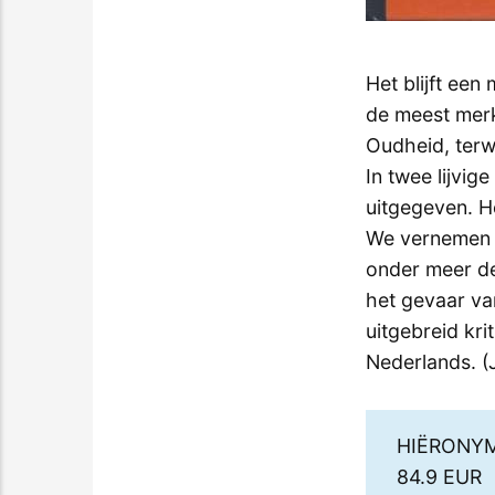
Het blijft een
de meest merkw
Oudheid, terwij
In twee lijvi
uitgegeven. H
We vernemen e
onder meer de
het gevaar va
uitgebreid kri
Nederlands. (
HIËRONY
84.9 EUR