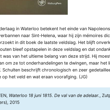
erlaag in Waterloo betekent het einde van Napoleons 
erbannen naar Sint-Helena, waar hij zijn mémoires dic
zoekt in dit boek de laatste veldslag. Het blijft onve
outen bleef opstapelen in deze veldslag en dat ondanks
st was van het ultieme belang van deze strijd. Hij moe
aan om ze tot onderhandelingen te dwingen, maar het l
. Schulten beschrijft chronologisch en zeer gedetaille
e op het veld en wat eraan voorafging. (JG)
TEN,
Waterloo 18 juni 1815. De val van de adelaar.
, Zu
ers), 2015