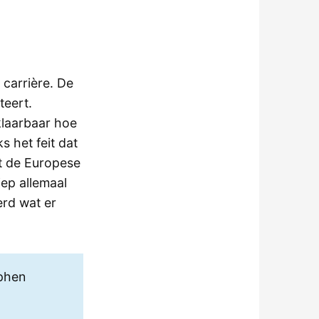
carrière. De
teert.
rklaarbaar hoe
 het feit dat
st de Europese
iep allemaal
erd wat er
tphen