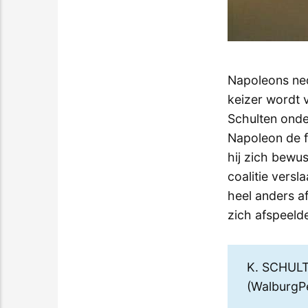
Napoleons ned
keizer wordt v
Schulten onder
Napoleon de f
hij zich bewu
coalitie versl
heel anders af
zich afspeeld
K. SCHUL
(WalburgP