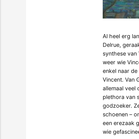
Al heel erg l
Delrue, geraak
synthese van 
weer wie Vince
enkel naar de
Vincent. Van G
allemaal veel 
plethora van 
godzoeker. Zel
schoenen – ont
een erezaak g
wie gefascinee