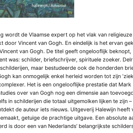
ang wordt de Vlaamse expert op het vlak van religieuze
t door Vincent van Gogh. En eindelijk is het ervan ge
Vincent van Gogh. De titel geeft ongelooflijk beknopt
nt was: schilder, briefschrijver, spirituele zoeker. Del
 schilderijen, maar bestudeerde ook de honderden bri
ogh kan onmogelijk enkel herleid worden tot zijn ‘ziekte
complexer. Het is een ongelooflijke prestatie dat Mark
studies over van Gogh nog een dimensie aan toevoegd
fs in schilderijen die totaal uitgemolken lijken te zijn 
dekt de auteur iets nieuws. Uitgeverij Halewijn heeft 
emaakt, getuige de prachtige uitgave. Een absolute a
rd is door een van Nederlands’ belangrijkste schilder