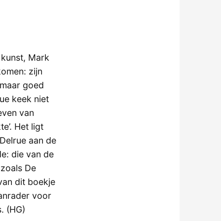
 kunst, Mark
komen: zijn
, maar goed
rue keek niet
even van
’. Het ligt
 Delrue aan de
e: die van de
– zoals De
van dit boekje
anrader voor
s. (HG)