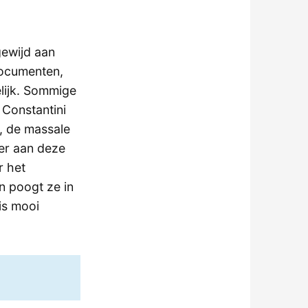
gewijd aan
documenten,
elijk. Sommige
 Constantini
s, de massale
er aan deze
r het
 poogt ze in
is mooi