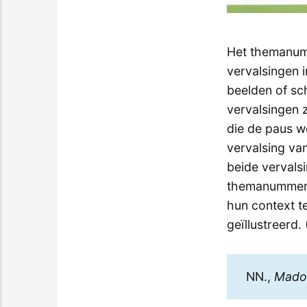
Het themanumm
vervalsingen 
beelden of sch
vervalsingen 
die de paus we
vervalsing va
beide vervals
themanummer b
hun context t
geïllustreerd.
NN.,
Madoc