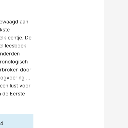
 gewaagd aan
kste
lk eentje. De
eel leesboek
honderden
hronologisch
derbroken door
rlogvoering …
een lust voor
n de Eerste
14