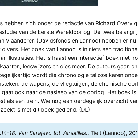
rs hebben zich onder de redactie van Richard Overy
sstudie van de Eerste Wereldoorlog. De twee belangrij
van Vlaanderen (Davidsfonds en Lannoo) hebben er nu e
r divers. Het boek van Lannoo is in niets een tradition
ar illustraties. Het is haast een interactief boek met 
 kaarten, leeswijzers en dies meer. De auteurs gaan c
tegelijkertijd wordt die chronologie talloze keren on
nsteken: de wapens, de vliegtuigen, de chemische oo
 gaat ook naar de nasleep van de oorlog. Het boek is 
st als een trein. Wie nog een oerdegelijk overzicht va
zoekt is met dit boek gediend. (DL)
,
.14-18. Van Sarajevo tot Versailles.
, Tielt (Lannoo), 20