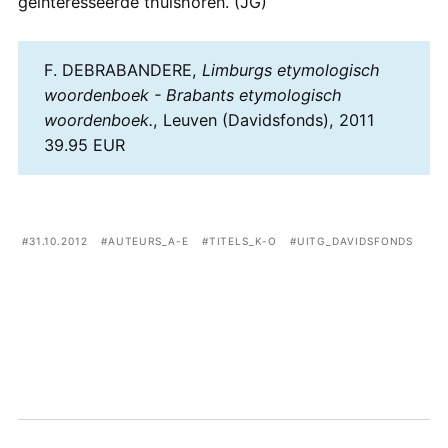
geïnteresseerde thuishoren. (JG)
F. DEBRABANDERE,
Limburgs etymologisch
woordenboek - Brabants etymologisch
woordenboek.
, Leuven (Davidsfonds), 2011
39.95 EUR
31.10.2012
AUTEURS_A-E
TITELS_K-O
UITG_DAVIDSFONDS