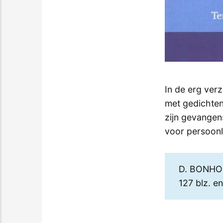
In de erg ver
met gedichten
zijn gevangen
voor persoonli
D. BONHO
127 blz. e