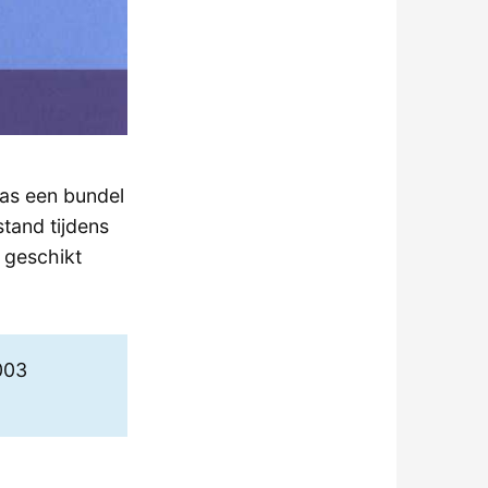
as een bundel
tand tijdens
 geschikt
003