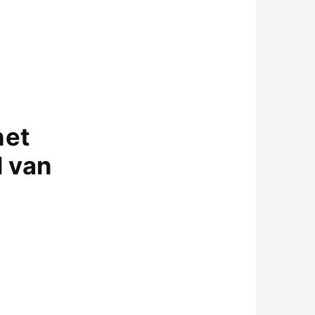
het
l van