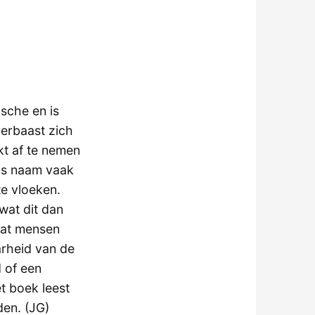
zsche en is
erbaast zich
ijkt af te nemen
ds naam vaak
te vloeken.
wat dit dan
 dat mensen
arheid van de
d of een
t boek leest
en. (JG)