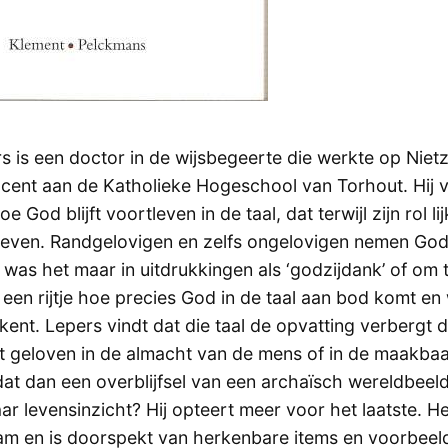
s is een doctor in de wijsbegeerte die werkte op Niet
ent aan de Katholieke Hogeschool van Torhout. Hij v
oe God blijft voortleven in de taal, dat terwijl zijn rol l
sleven. Randgelovigen en zelfs ongelovigen nemen Go
 was het maar in uitdrukkingen als ‘godzijdank’ of om 
een rijtje hoe precies God in de taal aan bod komt en 
kent. Lepers vindt dat die taal de opvatting verbergt
niet geloven in de almacht van de mens of in de maakba
dat dan een overblijfsel van een archaïsch wereldbeel
r levensinzicht? Hij opteert meer voor het laatste. He
m en is doorspekt van herkenbare items en voorbeeld