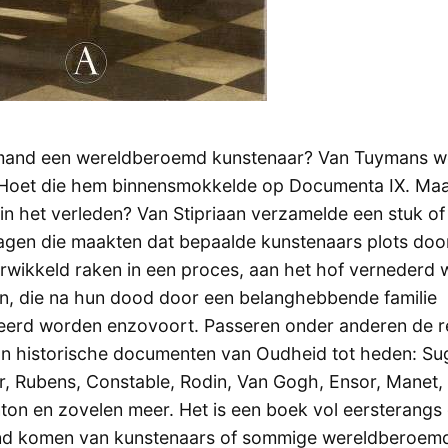
mand een wereldberoemd kunstenaar? Van Tuymans w
 Hoet die hem binnensmokkelde op Documenta IX. Ma
in het verleden? Van Stipriaan verzamelde een stuk of
agen die maakten dat bepaalde kunstenaars plots doo
rwikkeld raken in een proces, aan het hof vernederd w
n, die na hun dood door een belanghebbende familie
erd worden enzovoort. Passeren onder anderen de r
an historische documenten van Oudheid tot heden: Su
er, Rubens, Constable, Rodin, Van Gogh, Ensor, Manet, 
nton en zovelen meer. Het is een boek vol eersterangs
tand komen van kunstenaars of sommige wereldberoem