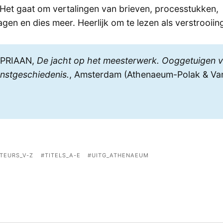
Het gaat om vertalingen van brieven, processtukken,
gen en dies meer. Heerlijk om te lezen als verstrooiin
IPRIAAN,
De jacht op het meesterwerk. Ooggetuigen v
nstgeschiedenis.
, Amsterdam (Athenaeum-Polak & Va
R
TEURS_V-Z
TITELS_A-E
UITG_ATHENAEUM