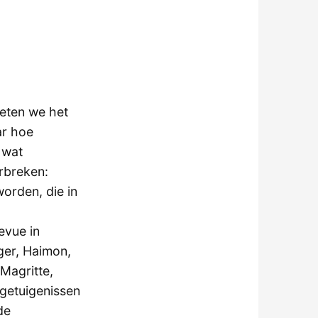
eten we het
ar hoe
 wat
rbreken:
orden, die in
evue in
ger, Haimon,
Magritte,
 getuigenissen
de