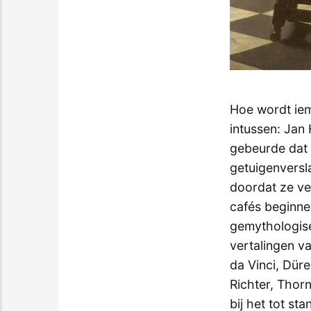
Hoe wordt ie
intussen: Jan
gebeurde dat 
getuigenversl
doordat ze ve
cafés beginne
gemythologise
vertalingen v
da Vinci, Dür
Richter, Thor
bij het tot s