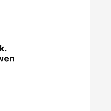
k.
uwen