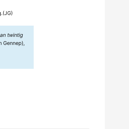
g.(JG)
an twintig
n Gennep),