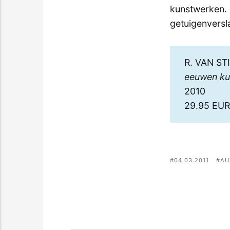
kunstwerken. 
getuigenversla
R. VAN ST
eeuwen ku
2010
29.95 EU
04.03.2011
AU