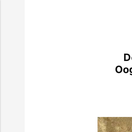
D
Oog