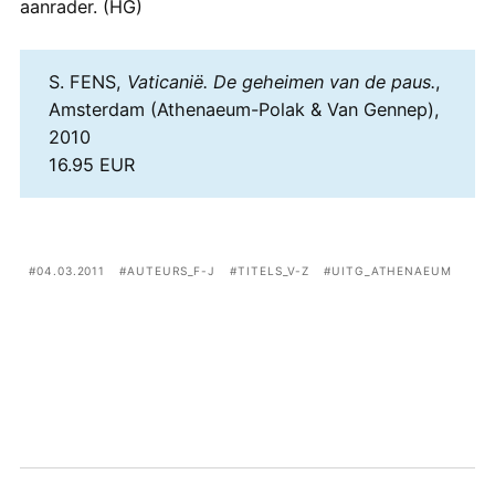
aanrader. (HG)
S. FENS,
Vaticanië. De geheimen van de paus.
,
Amsterdam (Athenaeum-Polak & Van Gennep),
2010
16.95 EUR
04.03.2011
AUTEURS_F-J
TITELS_V-Z
UITG_ATHENAEUM