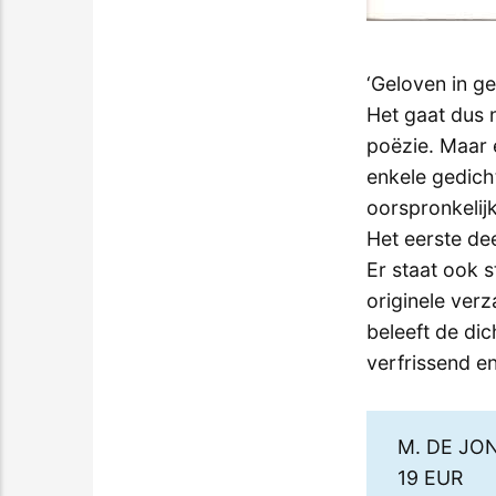
‘Geloven in ge
Het gaat dus 
poëzie. Maar 
enkele gedich
oorspronkelij
Het eerste de
Er staat ook st
originele ver
beleeft de dic
verfrissend en
M. DE JO
19 EUR