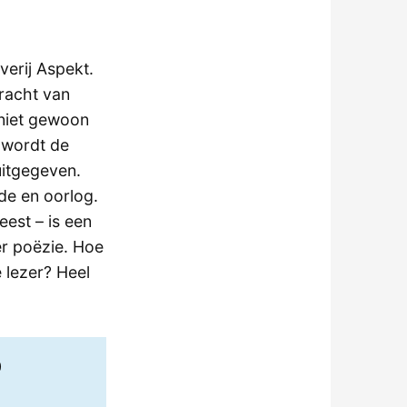
verij Aspekt.
kracht van
 niet gewoon
 wordt de
uitgegeven.
de en oorlog.
leest – is een
er poëzie. Hoe
e lezer? Heel
0