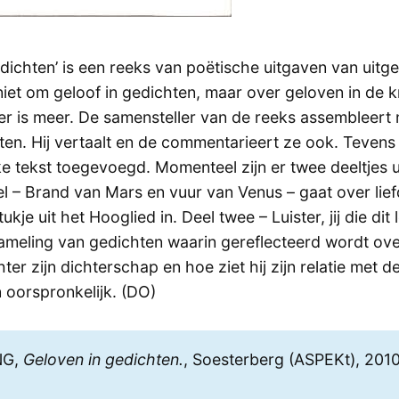
dichten’ is een reeks van poëtische uitgaven van uitge
niet om geloof in gedichten, maar over geloven in de 
er is meer. De samensteller van de reeks assembleert
ten. Hij vertaalt en de commentarieert ze ook. Tevens
ke tekst toegevoegd. Momenteel zijn er twee deeltjes 
el – Brand van Mars en vuur van Venus – gaat over lief
ukje uit het Hooglied in. Deel twee – Luister, jij die dit 
zameling van gedichten waarin gereflecteerd wordt ov
hter zijn dichterschap en hoe ziet hij zijn relatie met d
 oorspronkelijk. (DO)
NG,
Geloven in gedichten.
, Soesterberg (ASPEKt), 201